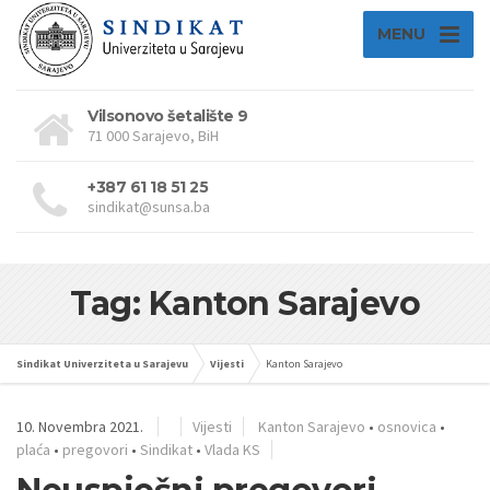
MENU
Vilsonovo šetalište 9
71 000 Sarajevo, BiH
+387 61 18 51 25
sindikat@sunsa.ba
Tag: Kanton Sarajevo
Sindikat Univerziteta u Sarajevu
Vijesti
Kanton Sarajevo
10. Novembra 2021.
Vijesti
Kanton Sarajevo
•
osnovica
•
plaća
•
pregovori
•
Sindikat
•
Vlada KS