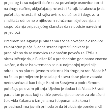
prijedlog te su najavili da će se za povećanje osnovice boriti
na druge načine, uključujući proteste i štrajk. Istaknuto je da
početak protesta ili štrajka ovisi o odlučnosti i dogovoru
sindikata odnosno o njihovom združenom djelovanju, ali i
raspoloženju pripadajućeg članstva da se podrže navedeni
prijedlozi.
Predmet neslaganja je bila sama stopa povećanja osnovice
za obračun plaća. S jedne strane ispred Sindikata je
predloženo da se osnovica za obračun poveća za 27% uz
obrazloženje da je Budžet KS u prethodnim godinama znatno
uvećan, a da se istovremeno to ni u najmanjoj mjeri nije
odrazilo na plate u javnom sektoru. Na drugoj strani Vlada KS
na čelu s premijerom je ostala pri stavu da se plate za sada
neće uvećavati kao i da je Kanton Sarajevo u podređenom
položaju po ovom pitanju. Ujedno je dodao i da Vlada KS vodi
paralelan proces koji se tiče povećanja osnovice za obračun i
to u vidu Zakona o izmjenama i dopunama Zakona i
pripadnostima javnih prihoda te da bi ukidanje pondera KS