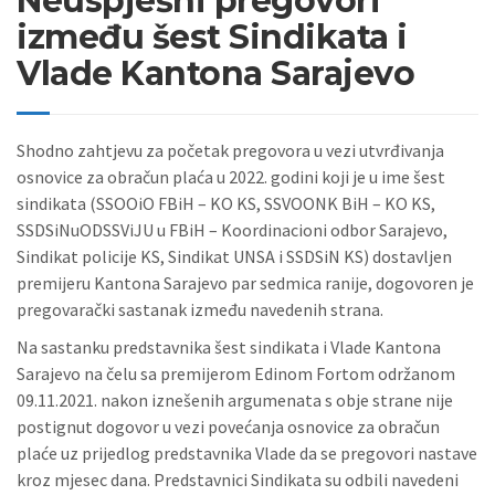
Neuspješni pregovori
između šest Sindikata i
Vlade Kantona Sarajevo
Shodno zahtjevu za početak pregovora u vezi utvrđivanja
osnovice za obračun plaća u 2022. godini koji je u ime šest
sindikata (SSOOiO FBiH – KO KS, SSVOONK BiH – KO KS,
SSDSiNuODSSViJU u FBiH – Koordinacioni odbor Sarajevo,
Sindikat policije KS, Sindikat UNSA i SSDSiN KS) dostavljen
premijeru Kantona Sarajevo par sedmica ranije, dogovoren je
pregovarački sastanak između navedenih strana.
Na sastanku predstavnika šest sindikata i Vlade Kantona
Sarajevo na čelu sa premijerom Edinom Fortom održanom
09.11.2021. nakon iznešenih argumenata s obje strane nije
postignut dogovor u vezi povećanja osnovice za obračun
plaće uz prijedlog predstavnika Vlade da se pregovori nastave
kroz mjesec dana. Predstavnici Sindikata su odbili navedeni