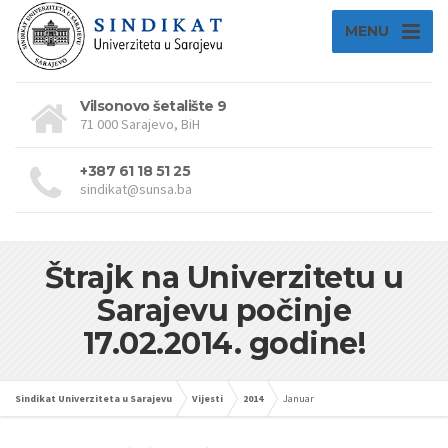
MENU
Vilsonovo šetalište 9
71 000 Sarajevo, BiH
+387 61 18 51 25
sindikat@sunsa.ba
Štrajk na Univerzitetu u
Sarajevu počinje
17.02.2014. godine!
Sindikat Univerziteta u Sarajevu
Vijesti
2014
Januar