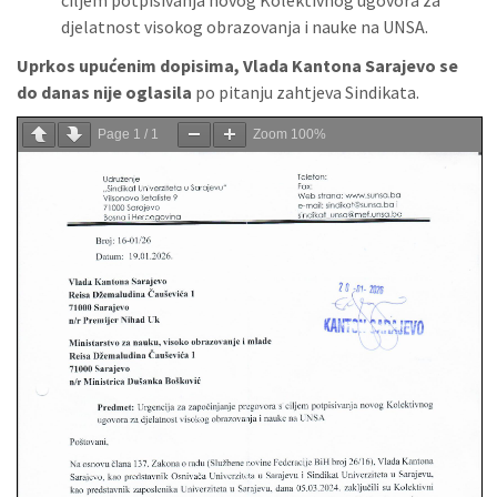
ciljem potpisivanja novog Kolektivnog ugovora za
djelatnost visokog obrazovanja i nauke na UNSA.
Uprkos upućenim dopisima, Vlada Kantona Sarajevo se
do danas nije oglasila
po pitanju zahtjeva Sindikata.
Page
1
/
1
Zoom
100%