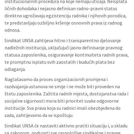
institucionalnih procedura na koje nemaju uticaja. Neisplata
ličnih dohodaka i nejasno definisan radno-pravni status
direktno ugrožavaju egzistenciju radnika i njihovih porodica,
te predstavljaju ozbiljno kršenje osnovnih prava iz radnog
odnosa.
Sindikat UNSA zahtijeva hitno i transparentno djelovanje
nadležnih institucija, uključujući jasno definisanje pravnog
statusa zaposlenika, osiguravanje kontinuiteta radnih prava,
te promptnu isplatu svih zaostalih i budućih plata bez
odlaganja.
Naglašavamo da proces organizacionih promjena i
razdvajanja ustanova ne smije i ne može biti proveden na
štetu zaposlenika. Zaštita radnih mjesta, dostojanstva rada i
socijalne sigurnosti mora biti prioritet svake odgovorne
institucije. Sva prava koja su radnici imali obezbjeđena do
sada, zahtijevamo da se ispoštuju.
Sindikat UNSA će nastaviti aktivno pratiti situaciju i, u skladu
sa zakonom, poduzeti sve raspoložive sindikalne i pravne