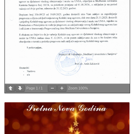
Page
1
/
1
Zoom
100%