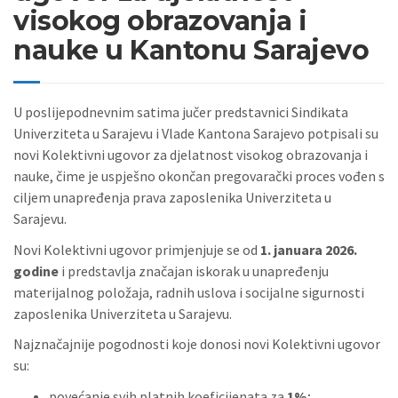
visokog obrazovanja i
nauke u Kantonu Sarajevo
U poslijepodnevnim satima jučer predstavnici Sindikata
Univerziteta u Sarajevu i Vlade Kantona Sarajevo potpisali su
novi Kolektivni ugovor za djelatnost visokog obrazovanja i
nauke, čime je uspješno okončan pregovarački proces vođen s
ciljem unapređenja prava zaposlenika Univerziteta u
Sarajevu.
Novi Kolektivni ugovor primjenjuje se od
1. januara 2026.
godine
i predstavlja značajan iskorak u unapređenju
materijalnog položaja, radnih uslova i socijalne sigurnosti
zaposlenika Univerziteta u Sarajevu.
Najznačajnije pogodnosti koje donosi novi Kolektivni ugovor
su:
povećanje svih platnih koeficijenata za
1%
;