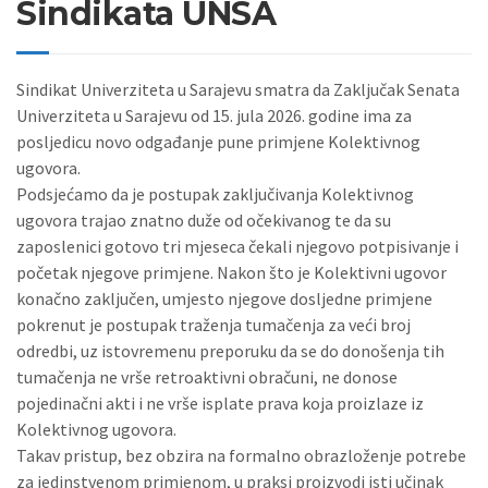
Sindikata UNSA
Sindikat Univerziteta u Sarajevu smatra da Zaključak Senata
Univerziteta u Sarajevu od 15. jula 2026. godine ima za
posljedicu novo odgađanje pune primjene Kolektivnog
ugovora.
Podsjećamo da je postupak zaključivanja Kolektivnog
ugovora trajao znatno duže od očekivanog te da su
zaposlenici gotovo tri mjeseca čekali njegovo potpisivanje i
početak njegove primjene. Nakon što je Kolektivni ugovor
konačno zaključen, umjesto njegove dosljedne primjene
pokrenut je postupak traženja tumačenja za veći broj
odredbi, uz istovremenu preporuku da se do donošenja tih
tumačenja ne vrše retroaktivni obračuni, ne donose
pojedinačni akti i ne vrše isplate prava koja proizlaze iz
Kolektivnog ugovora.
Takav pristup, bez obzira na formalno obrazloženje potrebe
za jedinstvenom primjenom, u praksi proizvodi isti učinak