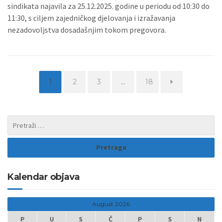
sindikata najavila za 25.12.2025. godine u periodu od 10:30 do
11:30, s ciljem zajedničkog djelovanja i izražavanja
nezadovoljstva dosadašnjim tokom pregovora.
Page
Page
Page
Page
1
2
3
…
18
Kalendar objava
August 2026
P
U
S
Č
P
S
N