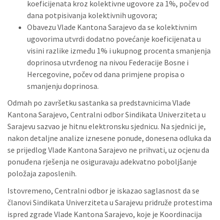
koeficijenata kroz kolektivne ugovore za 1%, počev od
dana potpisivanja kolektivnih ugovora;
Obavezu Vlade Kantona Sarajevo da se kolektivnim
ugovorima utvrdi dodatno povećanje koeficijenata u
visini razlike između 1% i ukupnog procenta smanjenja
doprinosa utvrđenog na nivou Federacije Bosne i
Hercegovine, počev od dana primjene propisa o
smanjenju doprinosa.
Odmah po završetku sastanka sa predstavnicima Vlade
Kantona Sarajevo, Centralni odbor Sindikata Univerziteta u
Sarajevu sazvao je hitnu elektronsku sjednicu. Na sjednici je,
nakon detaljne analize iznesene ponude, donesena odluka da
se prijedlog Vlade Kantona Sarajevo ne prihvati, uz ocjenu da
ponuđena rješenja ne osiguravaju adekvatno poboljšanje
položaja zaposlenih.
Istovremeno, Centralni odbor je iskazao saglasnost da se
članovi Sindikata Univerziteta u Sarajevu pridruže protestima
ispred zgrade Vlade Kantona Sarajevo, koje je Koordinacija