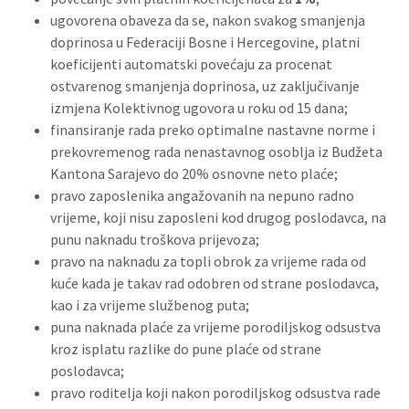
ugovorena obaveza da se, nakon svakog smanjenja
doprinosa u Federaciji Bosne i Hercegovine, platni
koeficijenti automatski povećaju za procenat
ostvarenog smanjenja doprinosa, uz zaključivanje
izmjena Kolektivnog ugovora u roku od 15 dana;
finansiranje rada preko optimalne nastavne norme i
prekovremenog rada nenastavnog osoblja iz Budžeta
Kantona Sarajevo do 20% osnovne neto plaće;
pravo zaposlenika angažovanih na nepuno radno
vrijeme, koji nisu zaposleni kod drugog poslodavca, na
punu naknadu troškova prijevoza;
pravo na naknadu za topli obrok za vrijeme rada od
kuće kada je takav rad odobren od strane poslodavca,
kao i za vrijeme službenog puta;
puna naknada plaće za vrijeme porodiljskog odsustva
kroz isplatu razlike do pune plaće od strane
poslodavca;
pravo roditelja koji nakon porodiljskog odsustva rade