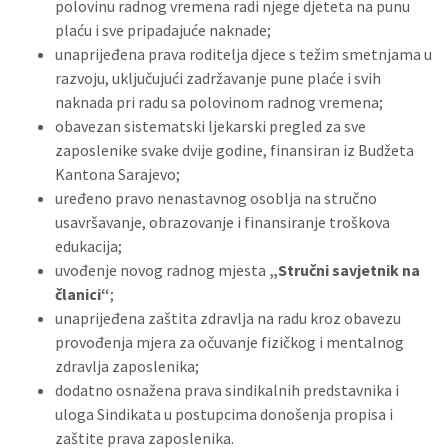
polovinu radnog vremena radi njege djeteta na punu
plaću i sve pripadajuće naknade;
unaprijeđena prava roditelja djece s težim smetnjama u
razvoju, uključujući zadržavanje pune plaće i svih
naknada pri radu sa polovinom radnog vremena;
obavezan sistematski ljekarski pregled za sve
zaposlenike svake dvije godine, finansiran iz Budžeta
Kantona Sarajevo;
uređeno pravo nenastavnog osoblja na stručno
usavršavanje, obrazovanje i finansiranje troškova
edukacija;
uvođenje novog radnog mjesta
„Stručni savjetnik na
članici“
;
unaprijeđena zaštita zdravlja na radu kroz obavezu
provođenja mjera za očuvanje fizičkog i mentalnog
zdravlja zaposlenika;
dodatno osnažena prava sindikalnih predstavnika i
uloga Sindikata u postupcima donošenja propisa i
zaštite prava zaposlenika.