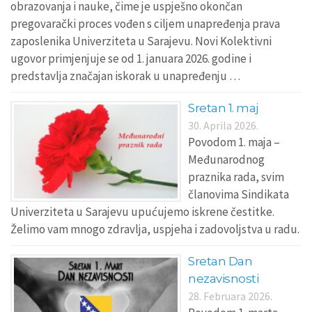
obrazovanja i nauke, čime je uspješno okončan
pregovarački proces vođen s ciljem unapređenja prava
zaposlenika Univerziteta u Sarajevu. Novi Kolektivni
ugovor primjenjuje se od 1. januara 2026. godine i
predstavlja značajan iskorak u unapređenju …
Sretan 1. maj
30. Aprila 2026.
Povodom 1. maja –
Međunarodnog
praznika rada, svim
članovima Sindikata
Univerziteta u Sarajevu upućujemo iskrene čestitke.
Želimo vam mnogo zdravlja, uspjeha i zadovoljstva u radu.
Sretan Dan
nezavisnosti
28. Februara 2026.