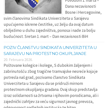
Povodom 1. marta –
Dana nezavisnosti
Bosne i Hercegovine,
svim članovima Sindikata Univerziteta u Sarajevu
upućujemo iskrene čestitke, uz želju da ovaj datum
obilježimo u duhu zajedništva, ponosa i nade za bolju
budućnost. Sretan 1. mart – Dan nezavisnosti BiH
POZIV ČLANSTVU SINDIKATA UNIVERZITETA U
SARAJEVU NA PROTESTNO OKUPLJANJE
20. Februara 2026.
Poštovane kolegice i kolege, S dubokim žaljenjem i
zabrinutošću zbog tragične tramvajske nesreće koja je
potresla naš grad, pozivamo članstvo Sindikata
Univerziteta u Sarajevu da se pridruži mirnom
protestnom okupljanju građana. Ovaj skup predstavlja
izraz solidarnosti sa žrtvama i njihovim porodicama, ali i
zajednički zahtjev za veću sigurnost javnog prevoza,
odgovornost nadležnih institucija te hitno …