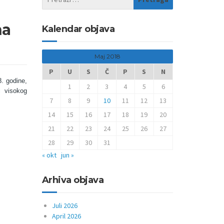
na
Kalendar objava
Maj 2018
P
U
S
Č
P
S
N
8. godine,
1
2
3
4
5
6
i visokog
7
8
9
10
11
12
13
14
15
16
17
18
19
20
21
22
23
24
25
26
27
28
29
30
31
« okt
jun »
Arhiva objava
Juli 2026
April 2026