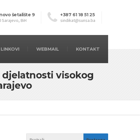
novo šetalište 9
+387 61 18 51 25
0 Sarajevo, BiH
sindikat@sunsa.ba
LINKOVI
WEBMAIL
KONTAKT
 djelatnosti visokog
arajevo