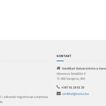
KONTAKT
Sindikat Univerziteta u Sar
Vilsonovo šetalište 9
71 000 Sarajevo, BiH
+387 61 18 51 25
sindikat@sunsa.ba
d. i zakonski registrovan u Kantonu
de.