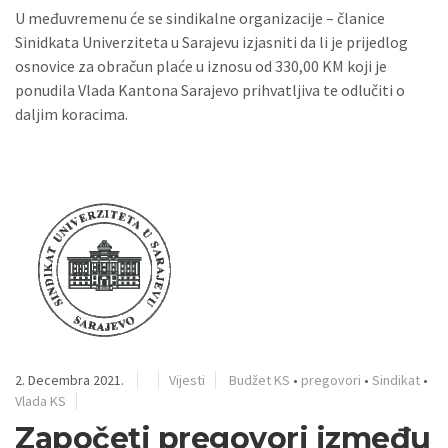
U međuvremenu će se sindikalne organizacije – članice
Sinidkata Univerziteta u Sarajevu izjasniti da li je prijedlog
osnovice za obračun plaće u iznosu od 330,00 KM koji je
ponudila Vlada Kantona Sarajevo prihvatljiva te odlučiti o
daljim koracima.
2. Decembra 2021.
Vijesti
Budžet KS
•
pregovori
•
Sindikat
•
Vlada KS
Započeti pregovori između