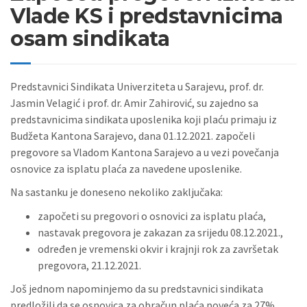
Vlade KS i predstavnicima
osam sindikata
Predstavnici Sindikata Univerziteta u Sarajevu, prof. dr.
Jasmin Velagić i prof. dr. Amir Zahirović, su zajedno sa
predstavnicima sindikata uposlenika koji plaću primaju iz
Budžeta Kantona Sarajevo, dana 01.12.2021. započeli
pregovore sa Vladom Kantona Sarajevo a u vezi povečanja
osnovice za isplatu plaća za navedene uposlenike.
Na sastanku je doneseno nekoliko zaključaka:
započeti su pregovori o osnovici za isplatu plaća,
nastavak pregovora je zakazan za srijedu 08.12.2021.,
određen je vremenski okvir i krajnji rok za završetak
pregovora, 21.12.2021.
Još jednom napominjemo da su predstavnici sindikata
predložili da se osnovica za obračun plaća poveća za 27%,