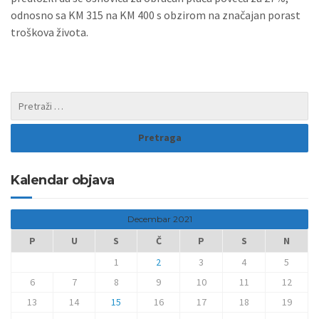
odnosno sa KM 315 na KM 400 s obzirom na značajan porast
troškova života.
Kalendar objava
Decembar 2021
P
U
S
Č
P
S
N
1
2
3
4
5
6
7
8
9
10
11
12
13
14
15
16
17
18
19