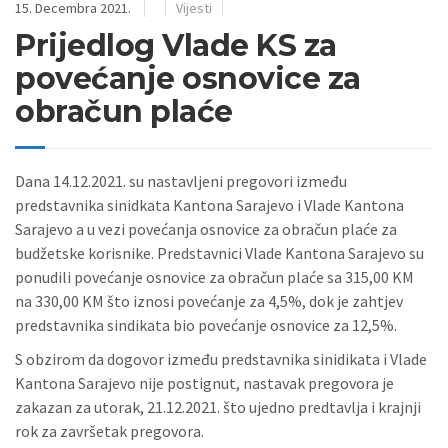
15. Decembra 2021.
Vijesti
Prijedlog Vlade KS za
povećanje osnovice za
obračun plaće
Dana 14.12.2021. su nastavljeni pregovori između
predstavnika sinidkata Kantona Sarajevo i Vlade Kantona
Sarajevo a u vezi povećanja osnovice za obračun plaće za
budžetske korisnike. Predstavnici Vlade Kantona Sarajevo su
ponudili povećanje osnovice za obračun plaće sa 315,00 KM
na 330,00 KM što iznosi povećanje za 4,5%, dok je zahtjev
predstavnika sindikata bio povećanje osnovice za 12,5%.
S obzirom da dogovor između predstavnika sinidikata i Vlade
Kantona Sarajevo nije postignut, nastavak pregovora je
zakazan za utorak, 21.12.2021. što ujedno predtavlja i krajnji
rok za završetak pregovora.