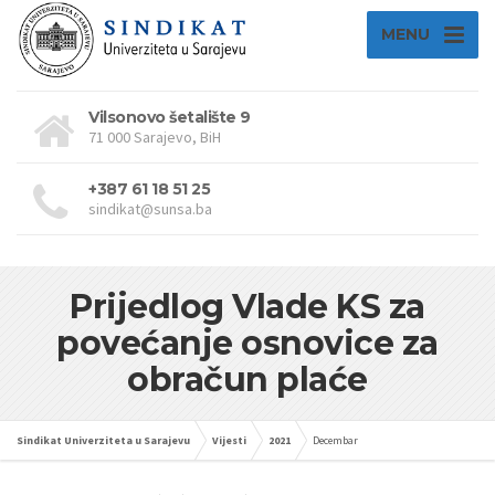
MENU
Vilsonovo šetalište 9
71 000 Sarajevo, BiH
+387 61 18 51 25
sindikat@sunsa.ba
Prijedlog Vlade KS za
povećanje osnovice za
obračun plaće
Sindikat Univerziteta u Sarajevu
Vijesti
2021
Decembar