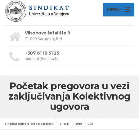
MENU
Vilsonovo šetalište 9
71 000 Sarajevo, BiH
+387 61 18 51 25
sindikat@sunsa.ba
Početak pregovora u vezi
zaključivanja Kolektivnog
ugovora
Sindikat Univerziteta u Sarajevu
Vijesti
2018
Juli