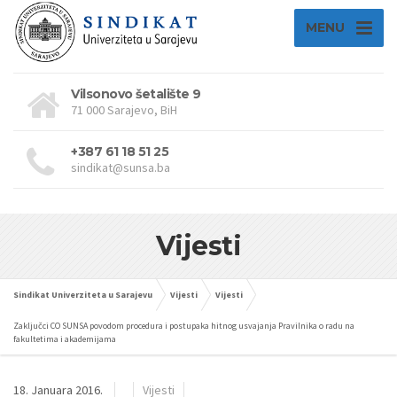
MENU
Vilsonovo šetalište 9
71 000 Sarajevo, BiH
+387 61 18 51 25
sindikat@sunsa.ba
Vijesti
Sindikat Univerziteta u Sarajevu
Vijesti
Vijesti
Zaključci CO SUNSA povodom procedura i postupaka hitnog usvajanja Pravilnika o radu na
fakultetima i akademijama
18. Januara 2016.
Vijesti