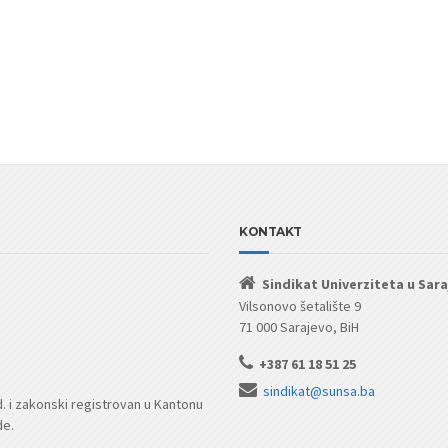
KONTAKT
Sindikat Univerziteta u Sar
Vilsonovo šetalište 9
71 000 Sarajevo, BiH
+387 61 18 51 25
sindikat@sunsa.ba
d. i zakonski registrovan u Kantonu
de.