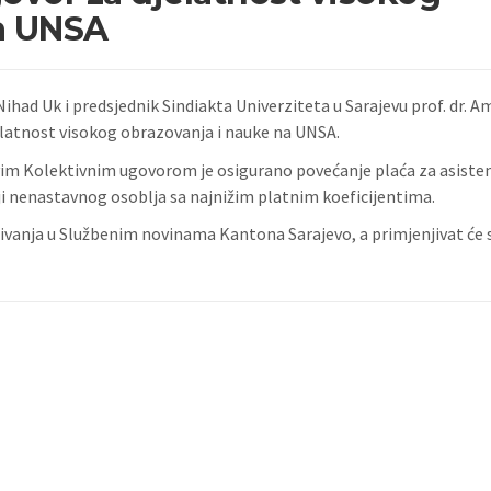
a UNSA
had Uk i predsjednik Sindiakta Univerziteta u Sarajevu prof. dr. A
jelatnost visokog obrazovanja i nauke na UNSA.
im Kolektivnim ugovorom je osigurano povećanje plaća za asisten
ji nenastavnog osoblja sa najnižim platnim koeficijentima.
ivanja u Službenim novinama Kantona Sarajevo, a primjenjivat će 