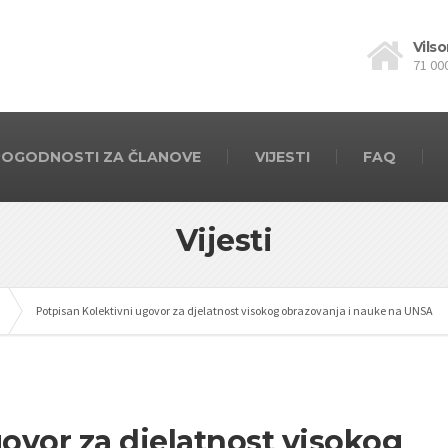
Vilso
71 00
POGODNOSTI ZA ČLANOVE
VIJESTI
FAQ
Vijesti
Potpisan Kolektivni ugovor za djelatnost visokog obrazovanja i nauke na UNSA
ovor za djelatnost visokog