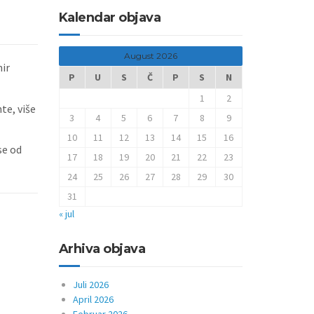
Kalendar objava
August 2026
mir
P
U
S
Č
P
S
N
1
2
te, više
3
4
5
6
7
8
9
10
11
12
13
14
15
16
se od
17
18
19
20
21
22
23
24
25
26
27
28
29
30
31
« jul
Arhiva objava
Juli 2026
April 2026