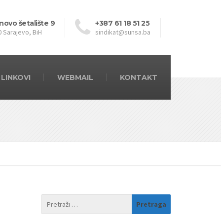
novo šetalište 9
+387 61 18 51 25
0 Sarajevo, BiH
sindikat@sunsa.ba
LINKOVI
WEBMAIL
KONTAKT