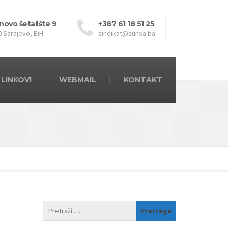
novo šetalište 9
+387 61 18 51 25
0 Sarajevo, BiH
sindikat@sunsa.ba
LINKOVI
WEBMAIL
KONTAKT