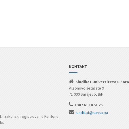
KONTAKT
Sindikat Univerziteta u Sar
Vilsonovo šetalište 9
71 000 Sarajevo, BiH
+387 61 18 51 25
sindikat@sunsa.ba
d. i zakonski registrovan u Kantonu
de.