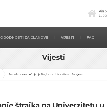
Vilso
71 00
POGODNOSTI ZA ČLANOVE
VIJESTI
FAQ
Vijesti
Procedura za otpočinjanje štrajka na Univerzitetu u Sarajevu
nje štrajka na Univerzitetu u