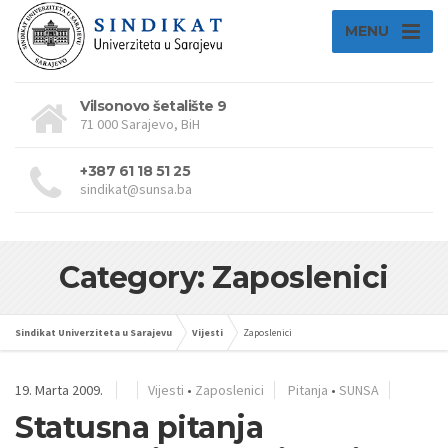
MENU
Vilsonovo šetalište 9
71 000 Sarajevo, BiH
+387 61 18 51 25
sindikat@sunsa.ba
Category: Zaposlenici
Sindikat Univerziteta u Sarajevu
Vijesti
Zaposlenici
19. Marta 2009.
Vijesti
•
Zaposlenici
Pitanja
•
SUNSA
Statusna pitanja