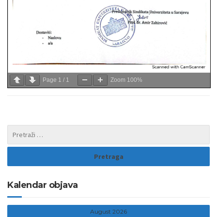
Page
1
/
1
Zoom
100%
Kalendar objava
August 2026