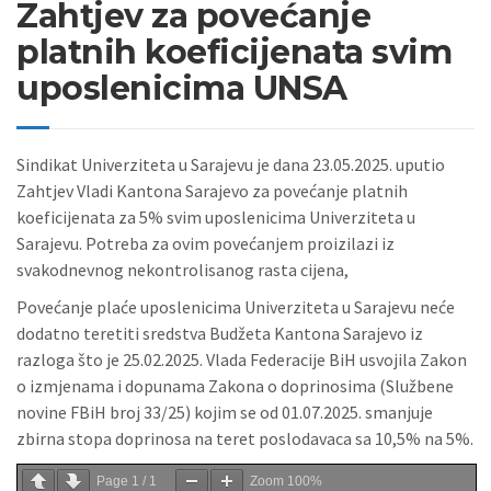
Zahtjev za povećanje
platnih koeficijenata svim
uposlenicima UNSA
Sindikat Univerziteta u Sarajevu je dana 23.05.2025. uputio
Zahtjev Vladi Kantona Sarajevo za povećanje platnih
koeficijenata za 5% svim uposlenicima Univerziteta u
Sarajevu. Potreba za ovim povećanjem proizilazi iz
svakodnevnog nekontrolisanog rasta cijena,
Povećanje plaće uposlenicima Univerziteta u Sarajevu neće
dodatno teretiti sredstva Budžeta Kantona Sarajevo iz
razloga što je 25.02.2025. Vlada Federacije BiH usvojila Zakon
o izmjenama i dopunama Zakona o doprinosima (Službene
novine FBiH broj 33/25) kojim se od 01.07.2025. smanjuje
zbirna stopa doprinosa na teret poslodavaca sa 10,5% na 5%.
Page
1
/
1
Zoom
100%