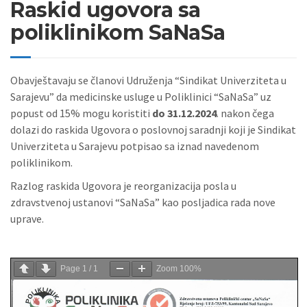
Raskid ugovora sa
poliklinikom SaNaSa
Obavještavaju se članovi Udruženja “Sindikat Univerziteta u
Sarajevu” da medicinske usluge u Poliklinici “SaNaSa” uz
popust od 15% mogu koristiti
do 31.12.2024
. nakon čega
dolazi do raskida Ugovora o poslovnoj saradnji koji je Sindikat
Univerziteta u Sarajevu potpisao sa iznad navedenom
poliklinikom.
Razlog raskida Ugovora je reorganizacija posla u
zdravstvenoj ustanovi “SaNaSa” kao posljadica rada nove
uprave.
Page
1
/
1
Zoom
100%