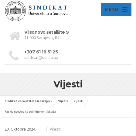
MENU
Vilsonovo šetalište 9
71 000 Sarajevo, BiH
+387 61 18 51 25
sindikat@sunsa.ba
Vijesti
Sindikat Univerziteta u Sarajevu
Vijesti
Vijesti
Raskid ugovora sa poliklinikom SaNaSa
29. Oktobra 2024.
Vijesti