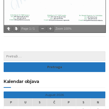
Page
1
/
1
Zoom
100%
Kalendar objava
August 2026
P
U
S
Č
P
S
N