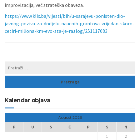
improvizacija, već strateška obaveza.
https://www.klix.ba/vijesti/bih/u-sarajevu-ponisten-dio-
javnog-poziva-za-dodjelu-naucnih-grantova-vrijedan-skoro-
cetiri-miliona-km-evo-sta-je-razlog/251117083
Kalendar objava
August 2026
P
U
S
Č
P
S
N
1
2