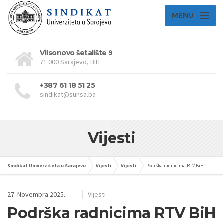
MENU
Vilsonovo šetalište 9
71 000 Sarajevo, BiH
+387 61 18 51 25
sindikat@sunsa.ba
Vijesti
Sindikat Univerziteta u Sarajevu
Vijesti
Vijesti
Podrška radnicima RTV BiH
27. Novembra 2025.
Vijesti
Podrška radnicima RTV BiH