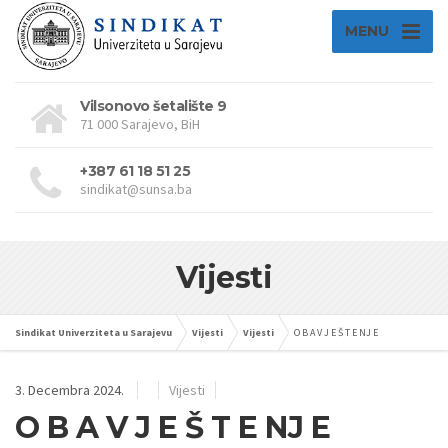
MENU
Vilsonovo šetalište 9
71 000 Sarajevo, BiH
+387 61 18 51 25
sindikat@sunsa.ba
Vijesti
Sindikat Univerziteta u Sarajevu
Vijesti
Vijesti
O B A V J E Š T E NJ E
3. Decembra 2024.
Vijesti
O B A V J E Š T E NJ E