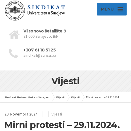
MENU
Vilsonovo šetalište 9
71 000 Sarajevo, BiH
+387 61 18 51 25
sindikat@sunsa.ba
Vijesti
Sindikat Univerziteta u Sarajevu
Vijesti
Vijesti
Mirni protesti – 29.11.2024.
29. Novembra 2024.
Vijesti
Mirni protesti – 29.11.2024.