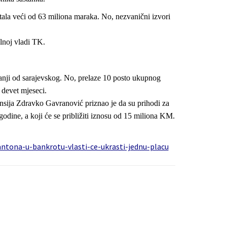
rtala veći od 63 miliona maraka. No, nezvanični izvori
elnoj vladi TK.
anji od sarajevskog. No, prelaze 10 posto ukupnog
 devet mjeseci.
nansija Zdravko Gavranović priznao je da su prihodi za
odine, a koji će se približiti iznosu od 15 miliona KM.
antona-u-bankrotu-vlasti-ce-ukrasti-jednu-placu