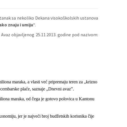
stanak sa nekoliko Dekana visokoškolskih ustanova
ko znaju i umiju
“.
 Avaz objavljenog 25.11.2013. godine pod nazivom:
iliona maraka, a vlasti već pripremaju teren za „krizno
 decembarske plaće, saznaje „Dnevni avaz”.
liona maraka, od čega je gotovo polovica u Kantonu
konomiju, jer je najveći broj budžetskih korisnika čije