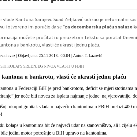
r vlade Kantona Sarajevo Suad Zeljković održao je neformalni sa
vu i otvoreno im poručio da se “
za decembarsku plaću snalaze ka
formacija možete pročitati u preuzetom tekstu sa poratal Dnevni
antona u bankrotu, vlasti će ukrasti jednu plaću.
evni avaz | Objavljeno: 25.11.2013. 06:04 |
Autor: T. Lazović
JSKI KOLAPS SREDNJEG NIVOA VLASTI U FBIH
 kantona u bankrotu, vlasti će ukrasti jednu plaću
antona u Federaciji BiH je pred bankrotom, deficit se mjeri stotinama m
ranje” jer neće biti novca za isplatu najmanje jedne, najvjerovatnije,
nji ukupni gubitak vlada u najvećim kantonima u FBiH prelazi 400 mi
!
ski kolaps u kantonima bit će najveći udar na stanovništvo, ali i cijelu e
 bile jedini motor potrošnje u BiH upravo na kantonima.