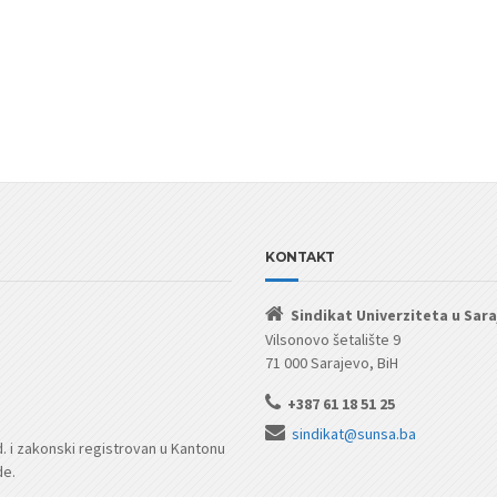
KONTAKT
Sindikat Univerziteta u Sar
Vilsonovo šetalište 9
71 000 Sarajevo, BiH
+387 61 18 51 25
sindikat@sunsa.ba
d. i zakonski registrovan u Kantonu
de.