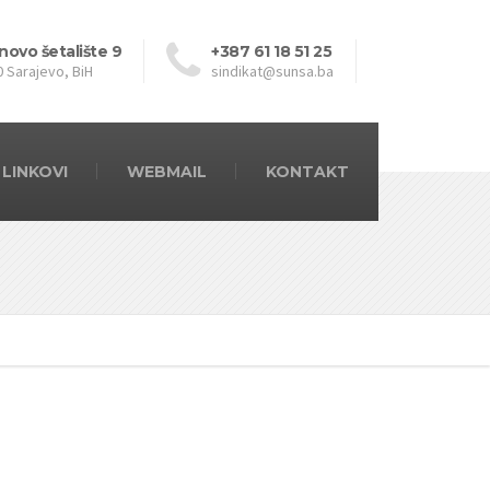
novo šetalište 9
+387 61 18 51 25
0 Sarajevo, BiH
sindikat@sunsa.ba
LINKOVI
WEBMAIL
KONTAKT