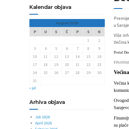
Kalendar objava
Premije
August 2026
u Saraje
P
U
S
Č
P
S
N
Više in
1
2
Večina k
3
4
5
6
7
8
9
Portal Dn
10
11
12
13
14
15
16
FINANSI
17
18
19
20
21
22
23
Većina
24
25
26
27
28
29
30
31
Većina k
« jul
komunici
Ovogodiš
Arhiva objava
Sarajevo
Juli 2026
Finansij
April 2026
su plaće