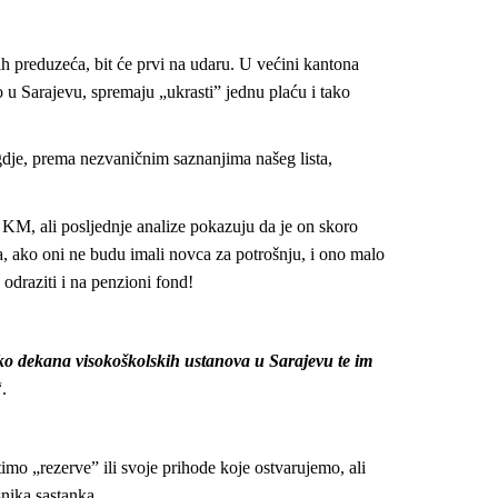
nih preduzeća, bit će prvi na udaru. U većini kantona
 u Sarajevu, spremaju „ukrasti” jednu plaću i tako
 gdje, prema nezvaničnim saznanjima našeg lista,
 KM, ali posljednje analize pokazuju da je on skoro
, ako oni ne budu imali novca za potrošnju, i ono malo
odraziti i na penzioni fond!
ko dekana visokoškolskih ustanova u Sarajevu te im
.
timo „rezerve” ili svoje prihode koje ostvarujemo, ali
nika sastanka.