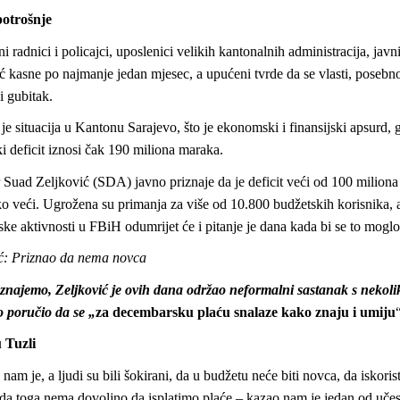
otrošnje
ni radnici i policajci, uposlenici velikih kantonalnih administracija, jav
ć kasne po najmanje jedan mjesec, a upućeni tvrde da se vlasti, posebno
i gubitak.
je situacija u Kantonu Sarajevo, što je ekonomski i finansijski apsurd,
i deficit iznosi čak 190 miliona maraka.
 Suad Zeljković (SDA) javno priznaje da je deficit veći od 100 miliona
o veći. Ugrožena su primanja za više od 10.800 budžetskih korisnika, a
e aktivnosti u FBiH odumrijet će i pitanje je dana kada bi se to moglo 
ić: Priznao da nema novca
znajemo, Zeljković je ovih dana održao neformalni sastanak s nekoli
 poručio da se „
za decembarsku plaću snalaze kako znaju i umiju
“
 Tuzli
nam je, a ljudi su bili šokirani, da u budžetu neće biti novca, da iskoris
 da toga nema dovoljno da isplatimo plaće – kazao nam je jedan od učes