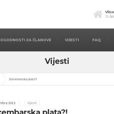
Vilso
71 00
POGODNOSTI ZA ČLANOVE
VIJESTI
FAQ
Vijesti
Decembarska plata?!
mbra 2013.
Vijesti
embarska plata?!