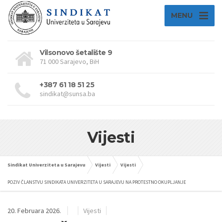
MENU
Vilsonovo šetalište 9
71 000 Sarajevo, BiH
+387 61 18 51 25
sindikat@sunsa.ba
Vijesti
Sindikat Univerziteta u Sarajevu
Vijesti
Vijesti
POZIV ČLANSTVU SINDIKATA UNIVERZITETA U SARAJEVU NA PROTESTNO OKUPLJANJE
20. Februara 2026.
Vijesti