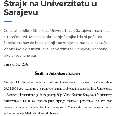
Štrajk na Univerzitetu u
Sarajevu
Centralni odbor Sindikata Univerziteta u Sarajevu smatra da
su stečeni svi uvjeti za pokretanje štrajka i da bi početak
štrajka trebao da bude zadnji dan odvijanja nastave na većini
visokoškolskih institucija Univerziteta u Sarajevu, odnosno
oko prvog juna o.g.
Sarajevo,
30.4.2009.
Štrajk na Univerzitetu u Sarajevu
Na sjednici Centralnog odbora Sindikata Univerziteta u Sarajevu održanog dana
29.04.2008 god. razmotrena je ponovo statusna problematika zaposlenih na Univerzitetu
u Sarajevu i konstatirano je da ne postoji želja Vlade Kantona Sarajevo i Ministarstva
obrazovanja i nauke za uspostavljanje dijaloga razuma i povjerenja.
Na sve naše
dosadašnje napore, Vlada Kantona Sarajevo i Ministarstvo obrazovanja i nauke
jednostavno nije željelo da odgovori pismeno.