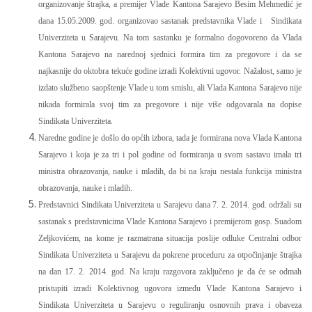
organizovanje štrajka, a premijer Vlade Kantona Sarajevo Besim Mehmedić je
dana 15.05.2009. god. organizovao sastanak predstavnika Vlade i Sindikata
Univerziteta u Sarajevu. Na tom sastanku je formalno dogovoreno da Vlada
Kantona Sarajevo na narednoj sjednici formira tim za pregovore i da se
najkasnije do oktobra tekuće godine izradi Kolektivni ugovor. Nažalost, samo je
izdato službeno saopštenje Vlade u tom smislu, ali Vlada Kantona Sarajevo nije
nikada formirala svoj tim za pregovore i nije više odgovarala na dopise
Sindikata Univerziteta.
Naredne godine je došlo do općih izbora, tada je formirana nova Vlada Kantona
Sarajevo i koja je za tri i pol godine od formiranja u svom sastavu imala tri
ministra obrazovanja, nauke i mladih, da bi na kraju nestala funkcija ministra
obrazovanja, nauke i mladih.
Predstavnici Sindikata Univerziteta u Sarajevu dana 7. 2. 2014. god. održali su
sastanak s predstavnicima Vlade Kantona Sarajevo i premijerom gosp. Suadom
Zeljkovićem, na kome je razmatrana situacija poslije odluke Centralni odbor
Sindikata Univerziteta u Sarajevu da pokrene proceduru za otpočinjanje štrajka
na dan 17. 2. 2014. god. Na kraju razgovora zaključeno je da će se odmah
pristupiti izradi Kolektivnog ugovora između Vlade Kantona Sarajevo i
Sindikata Univerziteta u Sarajevu o reguliranju osnovnih prava i obaveza