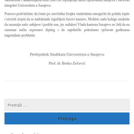
integritet Univerziteta u Sarajevu.
Ponovo podvlačimo da ćemo po završetku štrajka studentima omogućiti da polažu ispite
i stvoriti uvjete da se nadoknade izgubljeni časovi nastave. Molimo naše kolege studente
da razumiju naše zahtjeve i podrže nas, jer nažalost Vlada kantona Sarajevo ne želi da na
razuman način uspostavi dijalog i da zajednički pokušamo rješavati godinama
nagomilane probleme.
Predsjednik Sindikata Univerziteta u Sarajevu
Prof. dr. Berko Zečević