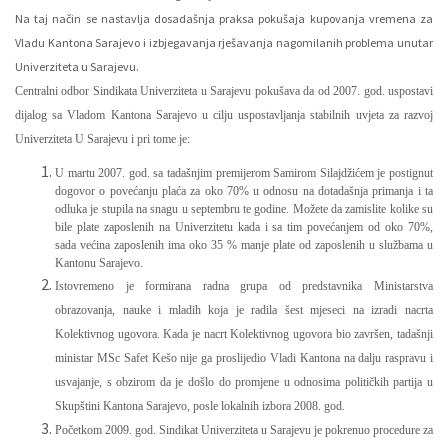
Na taj način se nastavlja dosadašnja praksa pokušaja kupovanja vremena za
Vladu Kantona Sarajevo i izbjegavanja rješavanja nagomilanih problema unutar
Univerziteta u Sarajevu.
Centralni odbor Sindikata Univerziteta u Sarajevu pokušava da od 2007. god. uspostavi
dijalog sa Vladom Kantona Sarajevo u cilju uspostavljanja stabilnih uvjeta za razvoj
Univerziteta U Sarajevu i pri tome je:
U martu 2007. god. sa tadašnjim premijerom Samirom Silajdžićem je postignut
dogovor o povećanju plaća za oko 70% u odnosu na dotadašnja primanja i ta
odluka je stupila na snagu u septembru te godine. Možete da zamislite kolike su
bile plate zaposlenih na Univerzitetu kada i sa tim povećanjem od oko 70%,
sada većina zaposlenih ima oko 35 % manje plate od zaposlenih u službama u
Kantonu Sarajevo.
Istovremeno je formirana radna grupa od predstavnika Ministarstva
obrazovanja, nauke i mladih koja je radila šest mjeseci na izradi nacrta
Kolektivnog ugovora. Kada je nacrt Kolektivnog ugovora bio završen, tadašnji
ministar MSc Safet Kešo nije ga proslijedio Vladi Kantona na dalju raspravu i
usvajanje, s obzirom da je došlo do promjene u odnosima političkih partija u
Skupštini Kantona Sarajevo, posle lokalnih izbora 2008. god.
Početkom 2009. god. Sindikat Univerziteta u Sarajevu je pokrenuo procedure za