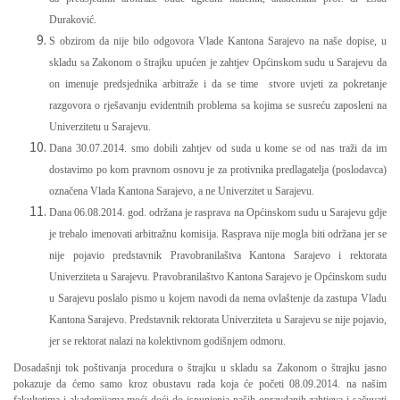
Duraković.
S obzirom da nije bilo odgovora Vlade Kantona Sarajevo na naše dopise, u
skladu sa Zakonom o štrajku upućen je zahtjev Općinskom sudu u Sarajevu da
on imenuje predsjednika arbitraže i da se time stvore uvjeti za pokretanje
razgovora o rješavanju evidentnih problema sa kojima se susreću zaposleni na
Univerzitetu u Sarajevu.
Dana 30.07.2014. smo dobili zahtjev od suda u kome se od nas traži da im
dostavimo po kom pravnom osnovu je za protivnika predlagatelja (poslodavca)
označena Vlada Kantona Sarajevo, a ne Univerzitet u Sarajevu.
Dana 06.08.2014. god. održana je rasprava na Općinskom sudu u Sarajevu gdje
je trebalo imenovati arbitražnu komisija. Rasprava nije mogla biti održana jer se
nije pojavio predstavnik Pravobranilaštva Kantona Sarajevo i rektorata
Univerziteta u Sarajevu. Pravobranilaštvo Kantona Sarajevo je Općinskom sudu
u Sarajevu poslalo pismo u kojem navodi da nema ovlaštenje da zastupa Vladu
Kantona Sarajevo. Predstavnik rektorata Univerziteta u Sarajevu se nije pojavio,
jer se rektorat nalazi na kolektivnom godišnjem odmoru.
Dosadašnji tok poštivanja procedura o štrajku u skladu sa Zakonom o štrajku jasno
pokazuje da ćemo samo kroz obustavu rada koja će početi 08.09.2014. na našim
fakultetima i akademijama moći doći do ispunjenja naših opravdanih zahtjeva i sačuvati