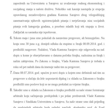
zaposlenih na Univerzitetu u Sarajevu uz uvažavanje realnog ekonomskog i
socijalnog stanja u našem društvu. Nekoliko sati kasnije nastupila je erupcija
opravdanog nezadovoljstva građana Kantona Sarajevo zbog višegodišnjeg
zanemarivanja njihovih egzistencijalnih pitanja i nerješavanja niza socijalnih
pitanja svih kategorija građana, a posebno mladih koji tek stupaju u život.
Zaključak sa sastanka nije ispoštovan.
Tokom maja i juna smo pokušali da nastavimo pregovore, ali bezuspješno. Na
kraju smo 30 juna o.g. donijeli odluku da stupimo u štrajk 08.09.2014. god. i
predložili razgovore. Nažalost, Vlada Kantona Sarajevo nije odgovorila na naš
dopis u kome je obavještavamo o datumu početka štrajka, razlozima za štrajk i
našim zahtjevima. Po Zakonu o štrajku, Vlada Kantona Sarajevo je trebala u
roku od pet radnih dana da imenuje radni tim za pregovore.
Dana 08.07.2014. god. upućen je novi dopis u kojem smo definirali naš tim za
pregovore u slučaju da žele uspostaviti dijalog i u skladu sa Zakonom o štrajku
predložili smo poslove koji se ne mogu prekidati za vrijeme štrajka.
Također smo u skladu sa Zakonom o štrajku predložili sa naše strane formiranje
arbitraže koju sačinjavaju predsjednik i po jedan predstavnik Vlade Kantona
Sarajevo i Sindikata Univerziteta u Sarajevu. Sa naše strane smo dali prijedlog
da predsjednik arbitraže bude ugledni naučnik, akademika prof. dr Esad