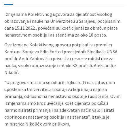
Izmjenama Kolektivnog ugovora za djelatnost visokog
obrazovanja i nauke na Univerzitetu u Sarajevu, potpisanim
dana 15.11.2022., povećani su koeficijenti za obračun plate
nenastavnom osoblju i asistentima za oko 10 posto.
Ove izmjene Kolektivnog ugovora potpisali su premijer
Kantona Sarajevo Edin Forto i predsjednik Sindikata UNSA
prof.dr. Amir Zahirović, u prisustvu resorne ministrice za
nauku, visoko obrazovanje i mlade KS prof. dr. Aleksandre
Nikolić.
“U pregovorima smo se odlučili fokusirati na status onih
uposlenika Univerziteta u Sarajevu koji imaju najniža
primanja, odnosno na nenastavno osoblje i asistente. Ovim
izmjenama smo kroz uvećanje koeficijenata pokušali
harmonizirati primanja i na adekvatan način valorizirati
doprinos nenastavnog osoblja i asistenata”, istakla je
ministrica Nikolić ovom prilikom.