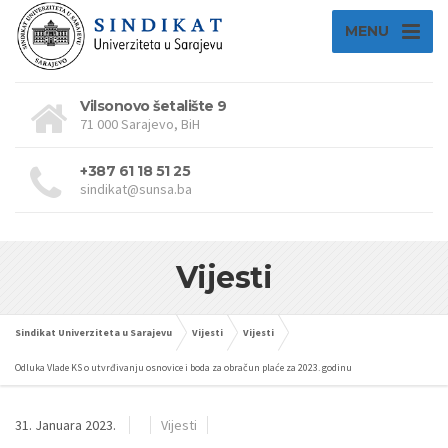
MENU
Vilsonovo šetalište 9
71 000 Sarajevo, BiH
+387 61 18 51 25
sindikat@sunsa.ba
Vijesti
Sindikat Univerziteta u Sarajevu
Vijesti
Vijesti
Odluka Vlade KS o utvrđivanju osnovice i boda za obračun plaće za 2023. godinu
31. Januara 2023.
Vijesti