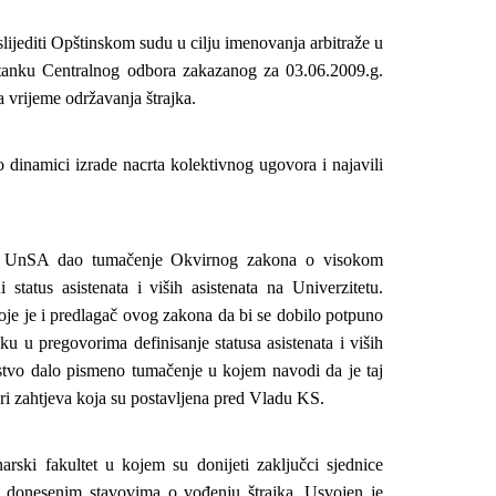
lijediti Opštinskom sudu u cilju imenovanja arbitraže u
anku Centralnog odbora zakazanog za 03.06.2009.g.
za vrijeme održavanja štrajka.
 dinamici izrade nacrta kolektivnog ugovora i najavili
a UnSA dao tumačenje Okvirnog zakona o visokom
tatus asistenata i viših asistenata na Univerzitetu.
oje je i predlagač ovog zakona da bi se dobilo potpuno
u u pregovorima definisanje statusa asistenata i viših
stvo dalo pismeno tumačenje u kojem navodi da je taj
iri zahtjeva koja su postavljena pred Vladu KS.
rski fakultet u kojem su donijeti zaključci sjednice
e donesenim stavovima o vođenju štrajka. Usvojen je