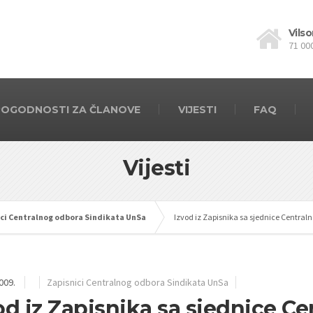
Vilso
71 00
POGODNOSTI ZA ČLANOVE
VIJESTI
FAQ
Vijesti
ci Centralnog odbora Sindikata UnSa
Izvod iz Zapisnika sa sjednice Central
009.
Zapisnici Centralnog odbora Sindikata UnSa
od iz Zapisnika sa sjednice C