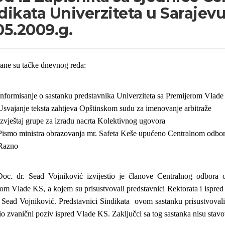
dikata Univerziteta u Sarajev
05.2009.g.
ane su tačke dnevnog reda:
Informisanje o sastanku predstavnika Univerziteta sa Premijerom Vlad
Usvajanje teksta zahtjeva Opštinskom sudu za imenovanje arbitraže
Izvještaj grupe za izradu nacrta Kolektivnog ugovora
Pismo ministra obrazovanja mr. Safeta Keše upućeno Centralnom odbo
Razno
oc. dr. Sead Vojniković izvijestio je članove Centralnog odbora o
om Vlade KS, a kojem su prisustvovali predstavnici Rektorata i ispred 
 Sead Vojniković. Predstavnici Sindikata
ovom sastanku prisustvovali
io zvanični poziv ispred Vlade KS. Zaključci sa tog sastanka nisu stav