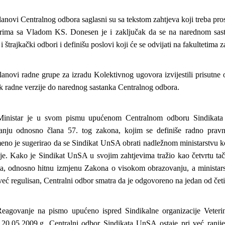
anovi Centralnog odbora saglasni su sa tekstom zahtjeva koji treba pros
rima sa Vladom KS. Donesen je i zaključak da se na narednom sast
i štrajkački odbori i definišu poslovi koji će se odvijati na fakultetima 
anovi radne grupe za izradu Kolektivnog ugovora izvijestili prisutne o
k radne verzije do narednog sastanka Centralnog odbora.
inistar je u svom pismu upućenom Centralnom odboru Sindikat
anju odnosno člana 57. tog zakona, kojim se definiše radno pravni s
eno je sugerirao da se Sindikat UnSA obrati nadležnom ministarstvu k
e. Kako je Sindikat UnSA u svojim zahtjevima tražio kao četvrtu tačk
ata, odnosno hitnu izmjenu Zakona o visokom obrazovanju, a ministar
već regulisan, Centralni odbor smatra da je odgovoreno na jedan od čet
eagovanje na pismo upućeno ispred Sindikalne organizacije Veterina
 20.05.2009.g. Centralni odbor Sindikata UnSA ostaje pri već ranij