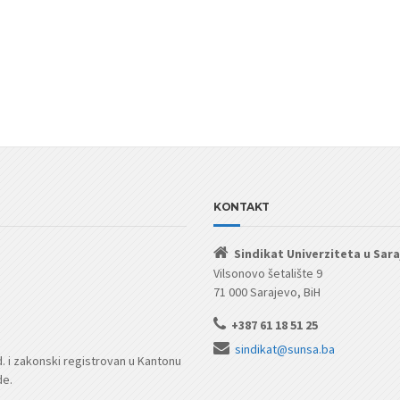
KONTAKT
Sindikat Univerziteta u Sar
Vilsonovo šetalište 9
71 000 Sarajevo, BiH
+387 61 18 51 25
sindikat@sunsa.ba
d. i zakonski registrovan u Kantonu
de.