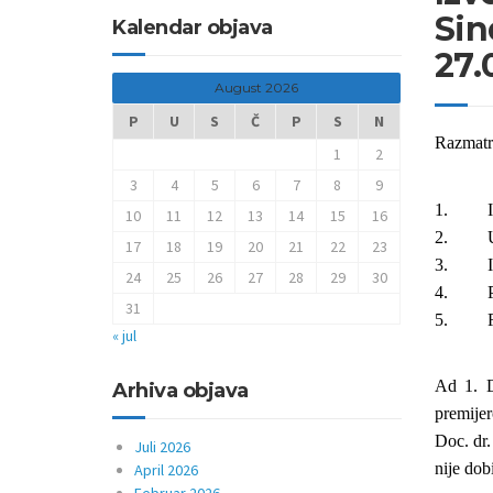
Sin
Kalendar objava
27.
August 2026
P
U
S
Č
P
S
N
Razmatr
1
2
3
4
5
6
7
8
9
1.
10
11
12
13
14
15
16
2.
17
18
19
20
21
22
23
3.
24
25
26
27
28
29
30
4.
31
5.
« jul
Ad 1. D
Arhiva objava
premijer
Doc. dr.
Juli 2026
nije dob
April 2026