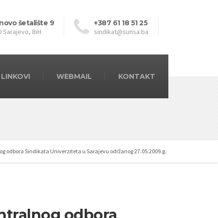
novo šetalište 9
+387 61 18 51 25
0 Sarajevo, BiH
sindikat@sunsa.ba
LINKOVI
WEBMAIL
KONTAKT
nog odbora Sindikata Univerziteta u Sarajevu održanog 27.05.2009.g.
entralnog odbora