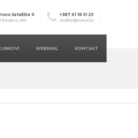
novo šetalište 9
+387 61 18 51 25
0 Sarajevo, BiH
sindikat@sunsa.ba
LINKOVI
WEBMAIL
KONTAKT