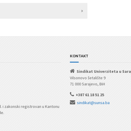
KONTAKT
Sindikat Univerziteta u Sar
Vilsonovo šetalište 9
71 000 Sarajevo, BiH
+387 61 18 51 25
sindikat@sunsa.ba
d. i zakonski registrovan u Kantonu
de.